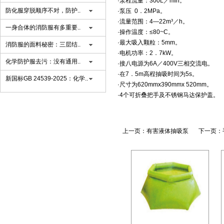
·泵程流量：300L／min。
防化服穿脱顺序不对，防护..
·泵压 0．2MPa。
·流量范围：4—22m³／h。
一身合体的消防服有多重要..
·操作温度：≤80~C。
·最大吸入颗粒：5mm。
消防服的面料秘密：三层结..
·电机功率：2．7kW。
化学防护服去污：没有通用..
·接八电源为6A／400V三相交流电。
·在7．5m高程抽吸时间为5s。
新国标GB 24539-2025：化学..
·尺寸为620mmx390mmx 520mm。
·4个可折叠把手及不锈钢马达保护盖。
上一页：
有害液体抽吸泵
下一页：