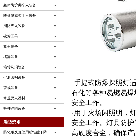
躯体防护类个人装备
随身佩戴类个人装备
消防灭火装备
破拆工具
救生装备
堵漏装备
输转洗消装备
排烟照明装备
·手提式防爆探照灯
警戒装备
石化等各种易燃易爆场
常规灭火器材
安全工作。
特种消防装备
·用于火场闪照明，灯
安全工作。灯具防护
消防资讯
高硬度合金，确保产
防化服反复使用后性能下降..