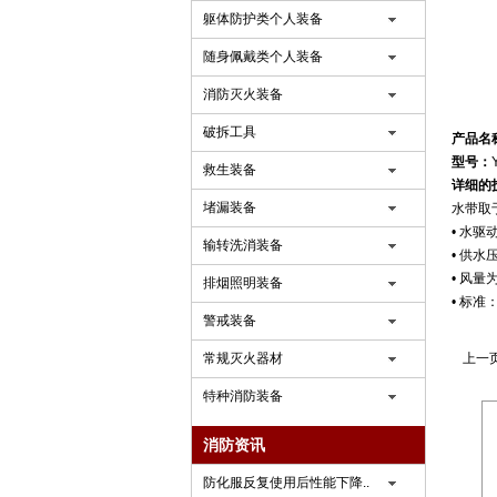
躯体防护类个人装备
随身佩戴类个人装备
消防灭火装备
破拆工具
产品名
型号：
救生装备
详细的
堵漏装备
水带取
• 水
输转洗消装备
• 供水
• 风量为
排烟照明装备
• 标准
警戒装备
常规灭火器材
上一
特种消防装备
消防资讯
防化服反复使用后性能下降..