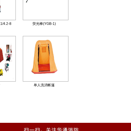
4.2-8
荧光棒(YGB-1)
站
单人洗消帐篷