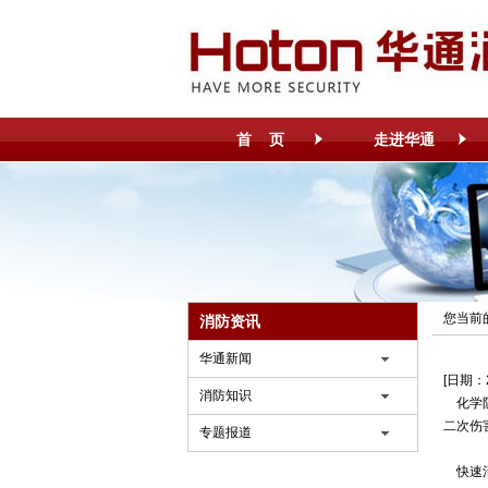
首 页
走进华通
您当前
消防资讯
华通新闻
[日期：2
消防知识
化学
二次伤
专题报道
快速清