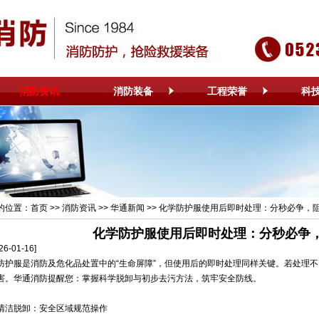
消防资讯
消防装备
工程荣誉
科
的位置：
首页
>>
消防资讯
>>
华通新闻
>> 化学防护服使用后即时处理：分秒必争，
化学防护服使用后即时处理：分秒必争
6-01-16]
防护服
是消防及危化品处置中的“生命屏障”，但使用后的即时处理同样关键。若处理
害。华通消防提醒您：掌握科学脱卸与初步去污方法，筑牢安全防线。
洁脱卸：安全区域规范操作