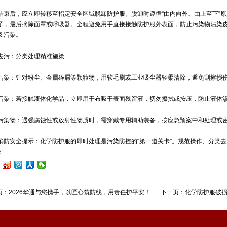
束后，应立即转移至指定安全区域脱卸防护服。脱卸时遵循“由内向外、由上至下”
子，最后摘除面罩或呼吸器。全程避免用手直接接触防护服外表面，防止污染物沾染
叉污染。
污：分类处理精准施策
染：针对粉尘、金属碎屑等颗粒物，用软毛刷或工业吸尘器轻柔清除，避免刮擦损
染：若接触液体化学品，立即用干布吸干表面残留液，切勿擦拭或按压，防止液体
染物：遇强腐蚀性或放射性物质时，需穿戴专用辅助装备，按应急预案中和处理或
防安全提示：化学防护服的即时处理是污染防控的“第一道关卡”。规范操作、分类
：
页：
2026华通与您携手，以匠心筑防线，用责任护平安！
下一页：
化学防护服破