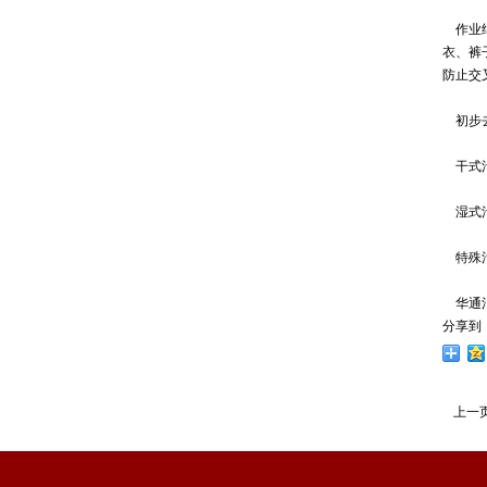
作业结
衣、裤
防止交
初步去
干式污
湿式污
特殊污
华通消
分享到
上一