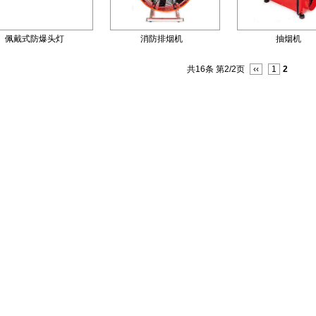
佩戴式防爆头灯
消防排烟机
抽烟机
共16条 第2/2页
‹‹
1
2